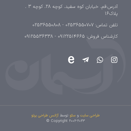
آدرس:قم. خیابان کوه سفید. کوچه 28. کوچه 3 .
پلاک16
تلفن تماس: 02536550707 - 02536550808
کارشناس فروش: 09122514665 - 09125536338
طراحی سایت
و
سئو
توسط
آژانس طراحی پرتو
Copyright 2002-2023 ©