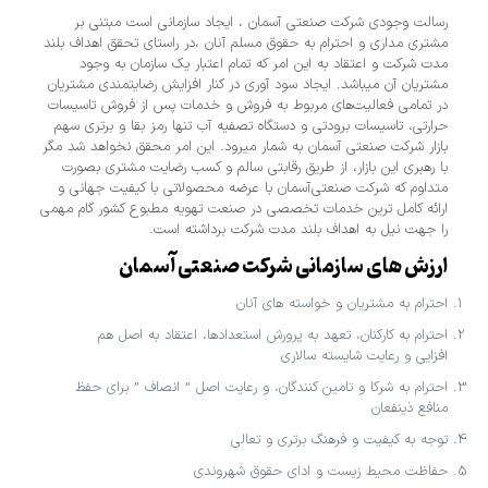
رسالت وجودی شرکت صنعتی آسمان ، ایجاد سازمانی است مبتنی بر
مشتری مداری و احترام به حقوق مسلم آنان ،در راستای تحقق اهداف بلند
مدت شرکت و اعتقاد به این امر که تمام اعتبار یک سازمان به وجود
مشتریان آن میباشد. ایجاد سود آوری در کنار افزایش رضایتمندی مشتریان
در تمامی فعالیت‌های مربوط به فروش و خدمات پس از فروش تاسیسات
حرارتی، تاسیسات برودتی و دستگاه تصفیه آب تنها رمز بقا و برتری سهم
بازار شرکت صنعتی آسمان به شمار میرود. این امر محقق نخواهد شد مگر
با رهبری این بازار، از طریق رقابتی سالم و كسب رضایت مشتری بصورت
متداوم که شرکت صنعتی آسمان با عرضه محصولاتی با کیفیت جهانی و
ارائه کامل ترین خدمات تخصصی در صنعت تهویه مطبوع کشور گام مهمی
را جهت نیل به اهداف بلند مدت شرکت برداشته است.
ارزش ‌های سازمانی شرکت صنعتی آسمان
احترام به مشتریان و خواسته های آنان
احترام به كاركنان، تعهد به پرورش استعدادها، اعتقاد به اصل هم
افزایی و رعایت شایسته سالاری
احترام به شركا و تامین كنندگان، و رعایت اصل ” انصاف ” برای حفظ
منافع ذینفعان
توجه به كیفیت و فرهنگ برتری و تعالی
حفاظت محیط زیست و ادای حقوق شهروندی