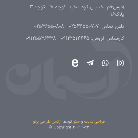
آدرس:قم. خیابان کوه سفید. کوچه 28. کوچه 3 .
پلاک16
تلفن تماس: 02536550707 - 02536550808
کارشناس فروش: 09122514665 - 09125536338
طراحی سایت
و
سئو
توسط
آژانس طراحی پرتو
Copyright 2002-2023 ©